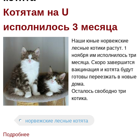
n
Котятам на U
i
m
e
исполнилось 3 месяца
n
n
g
Наши юные норвежские
u
лесные котики растут. 1
C
ноября им исполнилось три
месяца. Скоро завершится
вакцинация и котята будут
a
готовы переезжать в новые
дома.
t
Осталось свободно три
котика.
норвежские лесные котята
Подробнее
о