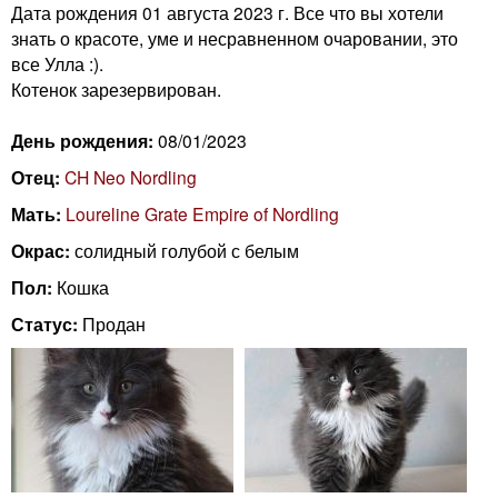
n
Дата рождения 01 августа 2023 г. Все что вы хотели
i
m
знать о красоте, уме и несравненном очаровании, это
все Улла :).
e
Котенок зарезервирован.
n
n
День рождения:
08/01/2023
g
u
Отец:
CH Neo Nordling
C
Мать:
Loureline Grate Empire of Nordling
a
Окрас:
солидный голубой с белым
Пол:
Кошка
t
Статус:
Продан