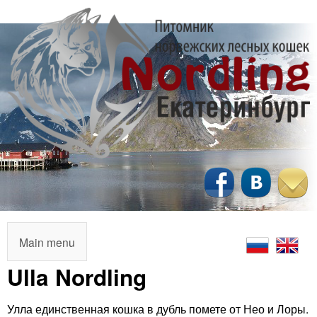
Перейти
к
основному
содержанию
N
o
r
M
Main menu
a
Ulla Nordling
d
i
l
Улла единственная кошка в дубль помете от Нео и Лоры.