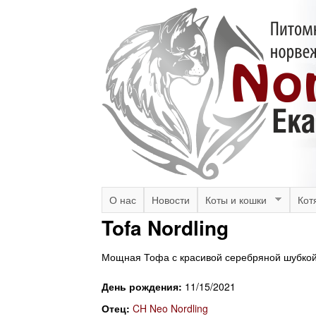
N
M
О нас
Новости
Коты и кошки
Кот
a
Tofa Nordling
o
i
r
Мощная Тофа с красивой серебряной шубкой
n
m
d
День рождения:
11/15/2021
e
Отец:
CH Neo Nordling