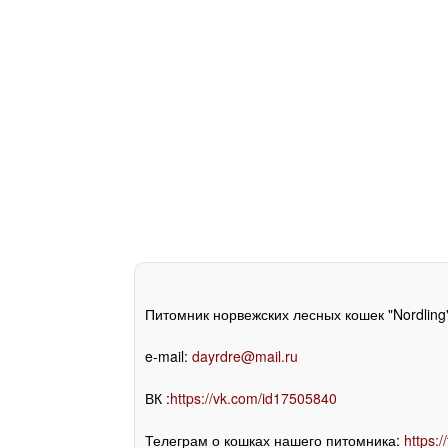
Питомник норвежских лесных кошек "Nordling"
e-mail:
dayrdre@mail.ru
ВК :
https://vk.com/id17505840
Телеграм о кошках нашего питомника:
https:/