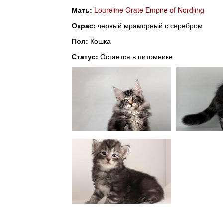
l
n
Мать:
Loureline Grate Empire of Nordling
i
u
Окрас:
черный мраморный с серебром
n
Пол:
Кошка
Статус:
Остается в питомнике
g
C
a
t