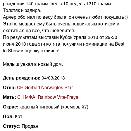
n
рождении 140 грамм, вес в 10 недель 1210 грамм.
i
m
Толстяк и задира.
Арчер обогнал по весу брата, он очень любит покушать :)
e
Это не мешает ему быть очень подвижным котиком и
n
охотиться на все, что шевелится.
n
По результатам выставки Кубок Урала 2013 от 29-30
g
u
июня 2013 года эти котята получили номинации на Best
in Show и оценку отлично!
C
Малыш уехал в новый дом.
a
День рождения:
04/03/2013
t
Отец:
CH Gerbert Norwegies Star
Мать:
CH МФА. Rainbow Vita-Freya
Окрас:
красный тигровый (кремовый?)
Пол:
Кот
Статус:
Продан