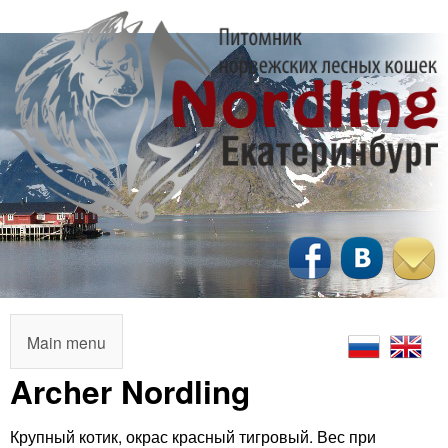
Перейти
к
основному
содержанию
N
o
r
M
Main menu
a
Archer Nordling
d
i
l
Крупный котик, окрас красный тигровый. Вес при