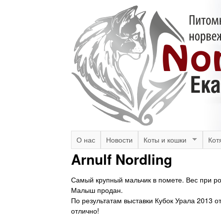
N
M
О нас
Новости
Коты и кошки
Кот
a
Arnulf Nordling
o
i
r
Самый крупный мальчик в помете. Вес при рож
n
Малыш продан.
m
d
По результатам выставки Кубок Урала 2013 от
отлично!
e