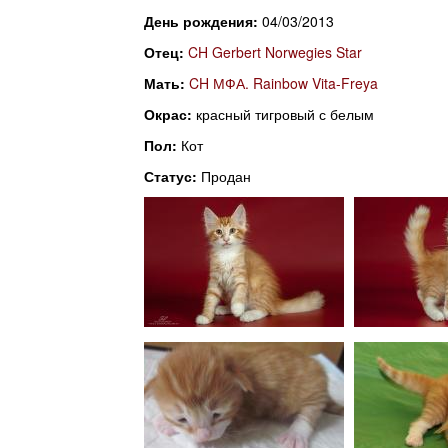
l
n
День рождения:
04/03/2013
i
u
Отец:
CH Gerbert Norwegies Star
n
Мать:
CH МФА. Rainbow Vita-Freya
Окрас:
красный тигровый с белым
g
Пол:
Кот
C
Статус:
Продан
a
t