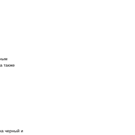
нным
а также
ка черный и