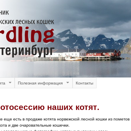
Перейти
к
основному
содержанию
ята
Полезная информация
Контакты
отосессию наших котят.
е еще есть в продаже котята норвежской лесной кошки из пометов 
ота и две очаровательные кошечки.