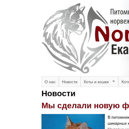
N
M
О нас
Новости
Коты и кошки
Кот
a
Новости
o
i
Мы сделали новую ф
r
n
m
d
В питомник
шикарных к
e