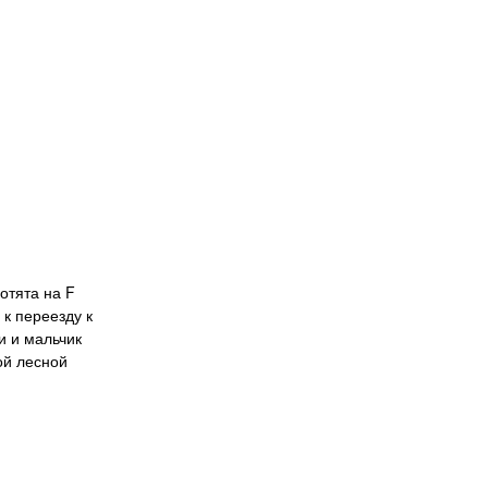
отята на F
 к переезду к
и и мальчик
ой лесной