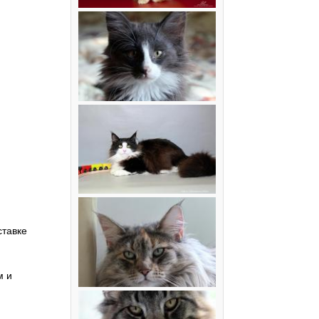
ставке
м и