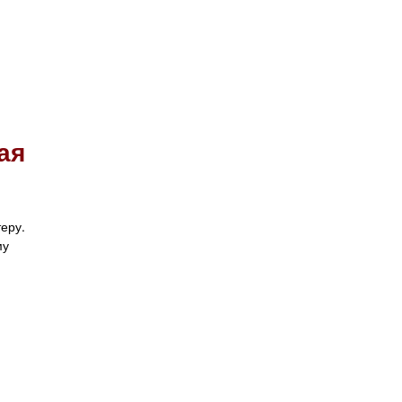
ая
еру.
му