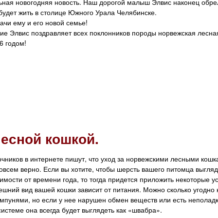
ная новогодняя новость. Наш дорогой малыш Элвис наконец обре
будет жить в столице Южного Урала Челябинске.
чи ему и его новой семье!
е Элвис поздравляет всех поклонников породы норвежская лесна
6 годом!
лесной кошкой.
очников в интернете пишут, что уход за норвежскими лесными кош
овсем верно. Если вы хотите, чтобы шерсть вашего питомца выгляд
имости от времени года, то тогда придется приложить некоторые у
ешний вид вашей кошки зависит от питания. Можно сколько угодно
мпунями, но если у нее нарушен обмен веществ или есть неполадк
истеме она всегда будет выглядеть как «швабра».