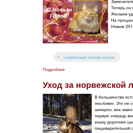
е
Замечатель
м
к
К
Теперь он 
.
о
Л
Желаем уда
т
К
На прощани
я
Э
Новым 201
т
л
а
и
н
т
о
к
р
е
норвежская лесная кошка
в
т
е
.
Подробнее
о
ж
Э
с
Уход за норвежской 
л
к
в
о
и
В большинстве ист
й
с
несложен. Это не с
л
Н
шикарно, вне завис
е
о
первую очередь вн
с
р
кошку дорогими ша
н
д
пищеварительной с
о
л