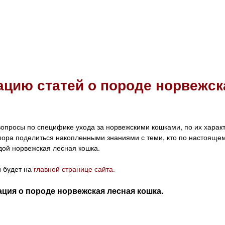
цию статей о породе норвежск
вопросы по специфике ухода за норвежскими кошками, по их характ
ора поделиться накопленными знаниями с теми, кто по настояще
дой норвежская лесная кошка.
й будет на
главной странице сайта.
ия о породе норвежская лесная кошка.