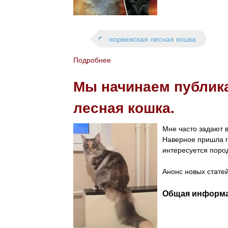
с
к
о
й
норвежская лесная кошка
л
е
Подробнее
о
с
О
н
Мы начинаем публика
б
о
н
й
лесная кошка.
о
к
в
о
л
ш
Мне часто задают 
е
к
Наверное пришла п
н
о
интересуется поро
ы
й
ф
.
Анонс новых стате
о
т
Общая информац
о
г
р