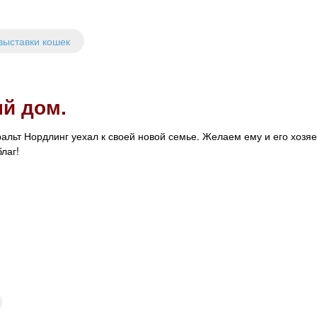
выставки кошек
ый дом.
льт Нордлинг уехал к своей новой семье. Желаем ему и его хозя
благ!