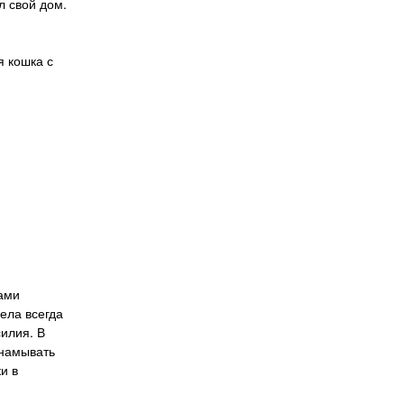
л свой дом.
я кошка с
ками
ела всегда
силия. В
 намывать
и в