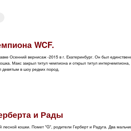
емпиона WCF.
авке Осенний вернисаж -2015 в г. Екатеринбург. Он был единстве
шка. Макс закрыл титул чемпиона и открыл титул интерчемпиона, 
л девятым в шоу редких пород.
Герберта и Рады
й лесной кошки. Помет "G", родители Герберт и Радуга. Два мальчи