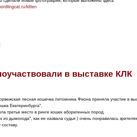
ы сделали новые фотографии, которые выложены здесь
ordlingcat.ru/kitten
поучаствовали в выставке КЛК
орвежская лесная кошечка питомника Фиона приняла участие в вы
ошка Екатеринбурга".
ла третье место в ринге кошек аборигенных пород.
к из дымохода", как ее назвала судья ) очень понравилась зрителя
 составу.