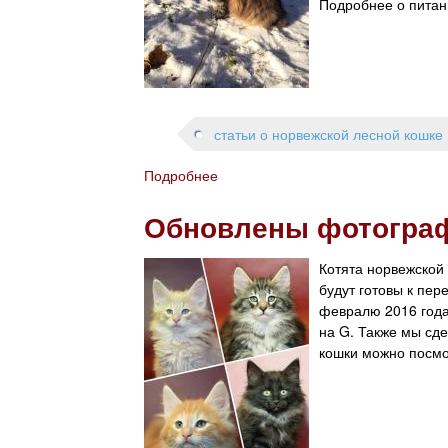
Подробнее о питан
й
и
к
н
о
г
ш
о
к
б
и
р
статьи о норвежской лесной кошке
н
е
а
л
Подробнее
о
п
н
У
р
о
Обновлены фотограф
х
о
в
о
д
ы
д
а
й
Котята норвежской 
з
ж
д
будут готовы к пер
а
у
о
февралю 2016 года.
н
м
на G. Также мы сд
о
.
кошки можно посмо
р
в
е
ж