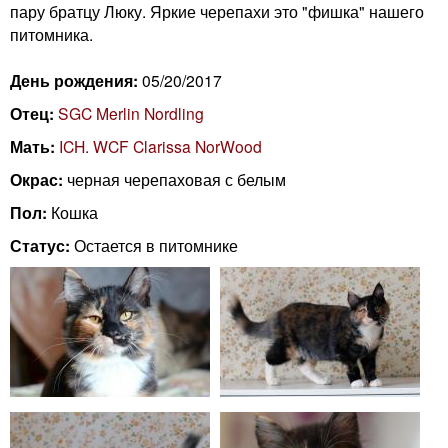
n
пару братцу Люку. Яркие черепахи это "фишка" нашего
i
m
питомника.
e
n
День рождения:
05/20/2017
n
Отец:
SGC Merlin Nordling
g
u
Мать:
ICH. WCF Clarissa NorWood
C
Окрас:
черная черепаховая с белым
Пол:
Кошка
a
Статус:
Остается в питомнике
t