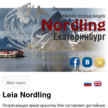
Перейти
к
основному
содержанию
N
o
r
M
Main menu
a
Leia Nordling
d
i
l
Потрясающая яркая красотка Лея составляет достойную