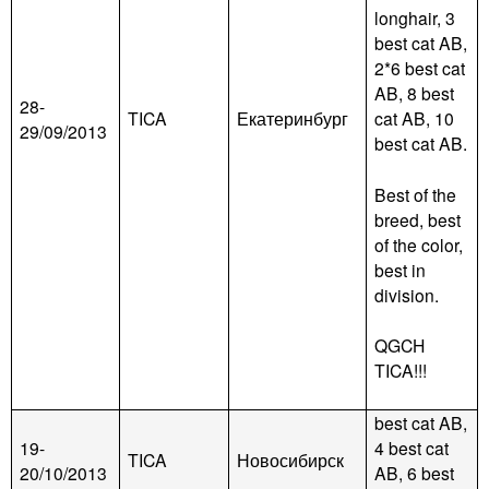
longhair, 3
best cat AB,
2*6 best cat
AB, 8 best
28-
TICA
Екатеринбург
cat AB, 10
29/09/2013
best cat AB.
Best of the
breed, best
of the color,
best in
division.
QGCH
TICA!!!
best cat AB,
19-
4 best cat
TICA
Новосибирск
20/10/2013
AB, 6 best