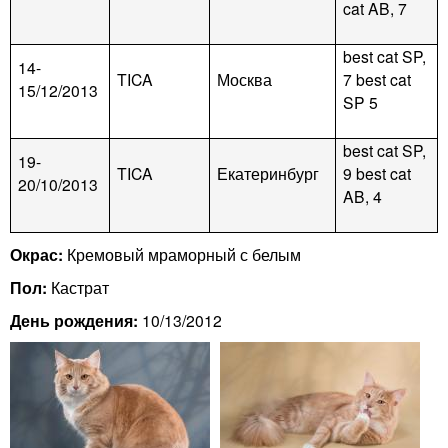
cat AB, 7
best cat SP,
14-
TICA
Москва
7 best cat
15/12/2013
SP 5
best cat SP,
19-
TICA
Екатеринбург
9 best cat
20/10/2013
AB, 4
Окрас:
Кремовый мраморный с белым
Пол:
Кастрат
День рождения:
10/13/2012