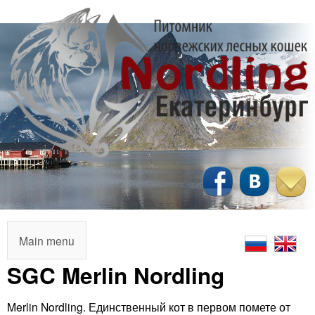
Перейти
к
основному
содержанию
N
o
r
M
Main menu
a
SGC Merlin Nordling
d
i
l
Merlin Nordling. Единственный кот в первом помете от