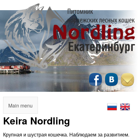
Перейти
к
основному
содержанию
N
o
r
M
Main menu
a
Keira Nordling
d
i
l
Крупная и шустрая кошечка. Наблюдаем за развитием.