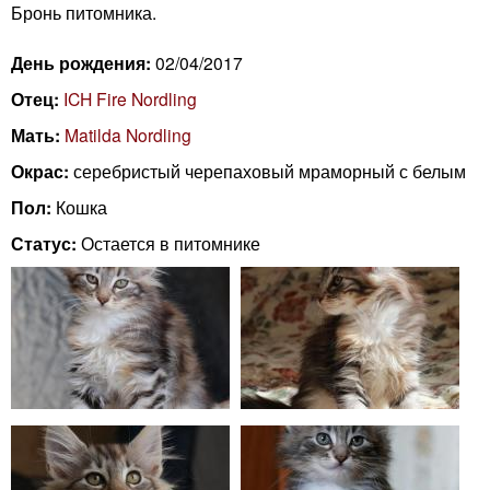
n
Бронь питомника.
i
m
День рождения:
02/04/2017
e
n
Отец:
ICH Fire Nordling
n
Мать:
Matilda Nordling
g
u
Окрас:
серебристый черепаховый мраморный с белым
C
Пол:
Кошка
a
Статус:
Остается в питомнике
t