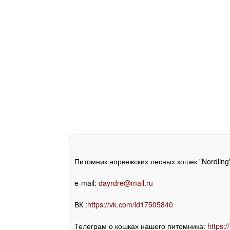
Питомник норвежских лесных кошек "Nordling"
e-mail:
dayrdre@mail.ru
ВК :
https://vk.com/id17505840
Телеграм о кошках нашего питомника:
https:/