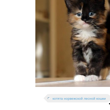
l
n
i
u
n
g
C
a
t
котята норвежской лесной кошки