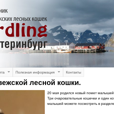
Перейти
к
основному
содержанию
ята
Полезная информация
Контакты
вежской лесной кошки.
20 мая родился новый помет малышей 
Три очаровательные кошечки и один ко
малышей можете посмотреть в раздел